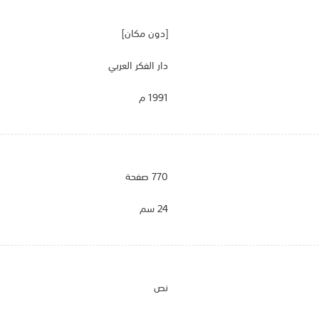
[دون مكان]
دار الفكر العربي
1991 م
770 صفحة
24 سم
نص