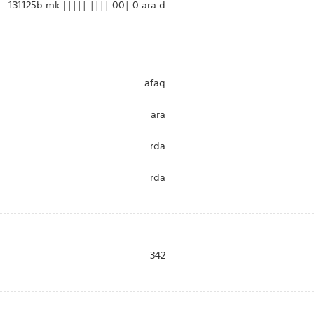
131125b mk ||||| |||| 00| 0 ara d
afaq
ara
rda
rda
342